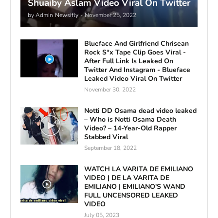
Shuaiby Aslam Video Viral On Twitter
by Admin
Newsifly
-
November 25, 2022
Blueface And Girlfriend Chrisean
Rock S*x Tape Clip Goes Viral -
After Full Link Is Leaked On
Twitter And Instagram - Blueface
Leaked Video Viral On Twitter
November 30, 2022
Notti DD Osama dead video leaked
– Who is Notti Osama Death
Video? – 14-Year-Old Rapper
Stabbed Viral
September 18, 2022
WATCH LA VARITA DE EMILIANO
VIDEO | DE LA VARITA DE
EMILIANO | EMILIANO'S WAND
FULL UNCENSORED LEAKED
VIDEO
July 05, 2023