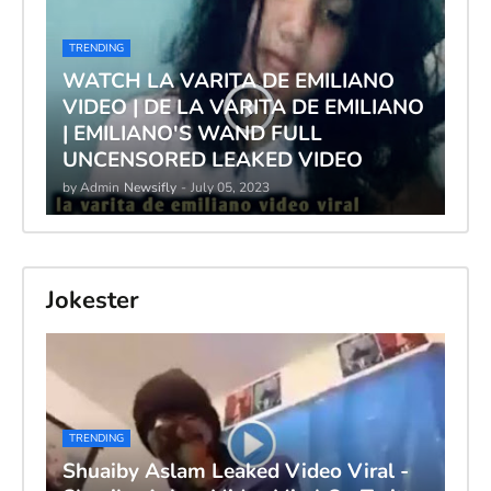
TRENDING
WATCH LA VARITA DE EMILIANO
VIDEO | DE LA VARITA DE EMILIANO
| EMILIANO'S WAND FULL
UNCENSORED LEAKED VIDEO
by Admin
Newsifly
-
July 05, 2023
Jokester
TRENDING
Shuaiby Aslam Leaked Video Viral -